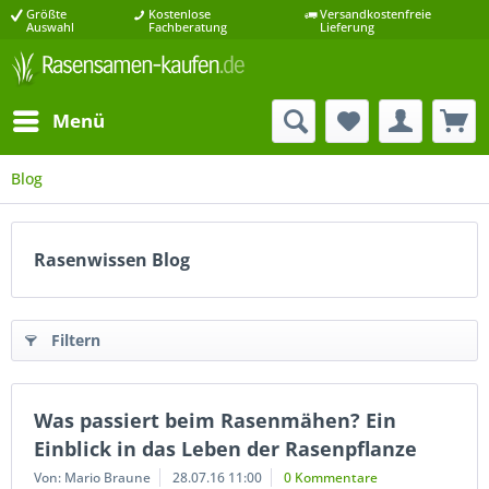
Größte
Kostenlose
Versandkostenfreie
Auswahl
Fachberatung
Lieferung
Menü
Blog
Rasenwissen Blog
Filtern
Was passiert beim Rasenmähen? Ein
Einblick in das Leben der Rasenpflanze
Von: Mario Braune
28.07.16 11:00
0 Kommentare