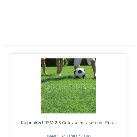
einen klassischen
Hausrasen
für die Kinder und den
Hund haben möchte, muss bei der Auswahl der
Grassamen andere Dinge beachten als sein Nachbar, der
einen repräsentativen
Zierrasen
haben möchte.
Beim Grassamen bestellen sollte also auf die richtige
Auswahl geachtet werden aus einer Vielzahl
unterschiedlicher Möglichkeiten.
Kiepenkerl RSM 2.3 Gebrauchsrasen mit Poa...
Inhalt
10 kg
(11,90 € * / 1 kg)