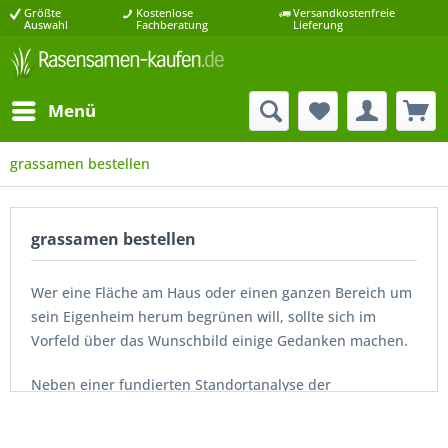
Größte
Kostenlose
Versandkostenfreie
Auswahl
Fachberatung
Lieferung
Menü
grassamen bestellen
grassamen bestellen
Wer eine Fläche am Haus oder einen ganzen Bereich um
sein Eigenheim herum begrünen will, sollte sich im
Vorfeld über das Wunschbild einige Gedanken machen.
Neben einer fundierten Standortanalyse der
Bodenbeschaffenheit und Lage sollte zusätzlich der
Anspruch an die Fläche definiert werden. Derjenige, der