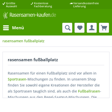
Größte
Kostenlose
Versandkostenfreie
Auswahl
Fachberatung
Lieferung
Menü
rasensamen fußballplatz
rasensamen fußballplatz
Rasensamen für einen Fußballplatz sind vor allem in
Sportrasen
-Mischungen zu finden. In unserem Shop
finden Sie sowohl eigene Kreationen der Hersteller die
als Sportrasen tauglich sind, als auch die
Fußballrasen
-
Mischungen aus den Regel-Saatgut-Mischungen. Die
verwendeten
Gräser
dieser Mischungen sind überaus
strapazierfähig und ausdauernd. Zusätzlich wird hier