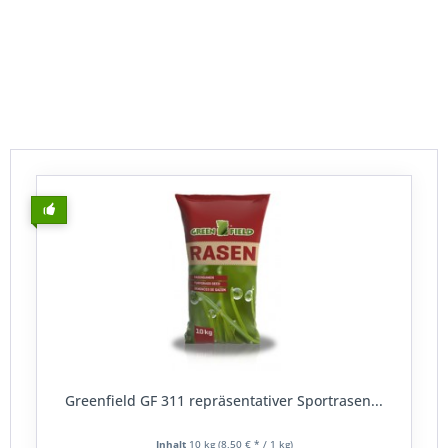
gerne das
Lolium perenne
verwendet, da es ein sehr
regenerationsfreudiges
Gras
ist und damit kleinere
Beschädigungen der Grasnarbe repariert.
Greenfield GF 311 repräsentativer Sportrasen...
Inhalt
10 kg
(8,50 € * / 1 kg)