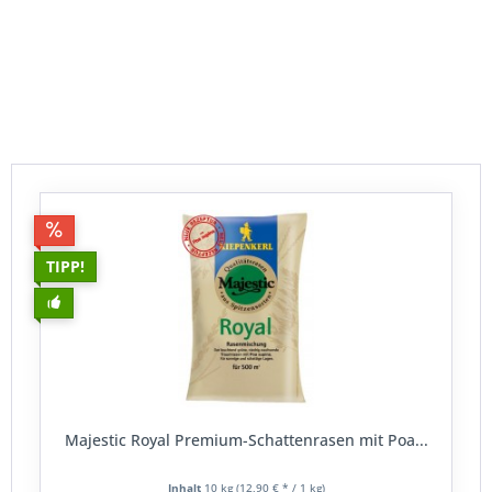
beispielsweise das Weidelgras
Lolium perenne
. Die
sichert das eventuelle Beschädigungen der Grasnarbe
schleunigst wieder "zuwachsen" und damit nicht zum
Eintrittspunkt für Krankheiten oder weitere
Beschädigungen sind.
TIPP!
Majestic Royal Premium-Schattenrasen mit Poa...
Inhalt
10 kg
(12,90 € * / 1 kg)