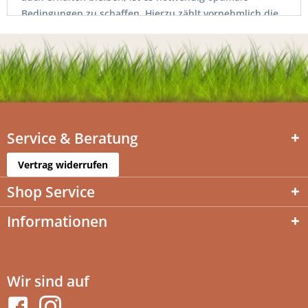
Bedingungen zu schaffen. Hierzu zählt vornehmlich die
Nährstoffversorgung der Pflanzen, aber auch das
Bearbeiten des Bodens mittels eines Vertikutierers. Der
regelmäßige Rasenschnitt ist speziell in den
Wachstumsmonate ein elementarer Teil der Pflege, da
hierdurch die Bestockung angeregt wird.
Service & Beratung
Vertrag widerrufen
Shop Service
Informationen
Wir sind auf