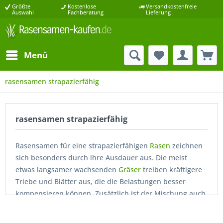
Größte
Kostenlose
Versandkostenfreie
Auswahl
Fachberatung
Lieferung
Menü
rasensamen strapazierfähig
rasensamen strapazierfähig
Rasensamen für eine strapazierfähigen
Rasen
zeichnen
sich besonders durch ihre Ausdauer aus. Die meist
etwas langsamer wachsenden
Gräser
treiben kräftigere
Triebe und Blätter aus, die die Belastungen besser
kompensieren können. Zusätzlich ist der Mischung auch
immer ein hoher Anteil schnellwachsender und
regenerationsfreudiger Gräser beigemischt, wie