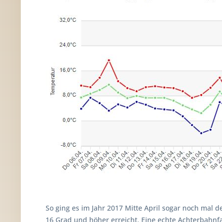
So ging es im Jahr 2017 Mitte April sogar noch mal d
16 Grad und höher erreicht. Eine echte Achterbahnf