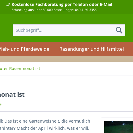
Kostenlose Fachberatung
per Telefon oder E-Mail
Erfahrung aus über 50.000 Bestellungen: 040 4191 3355
Vieh- und Pferdeweide
Rasendünger und Hilfsmittel
uter Rasenmonat ist
onat ist
e
ll! Das ist eine Gartenweisheit, die vermutlich
hinter? Macht der April wirklich, was er will,