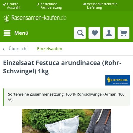
Größte
Kostenlose
Versandkostenfreie
Auswahl
Fachberatung
Lieferung
Menü
Übersicht
Einzelsaaten
Einzelsaat Festuca arundinacea (Rohr-
Schwingel) 1kg
Sortenreine Zusammensetzung: 100 % Rohrschwingel (Armani 100
%).