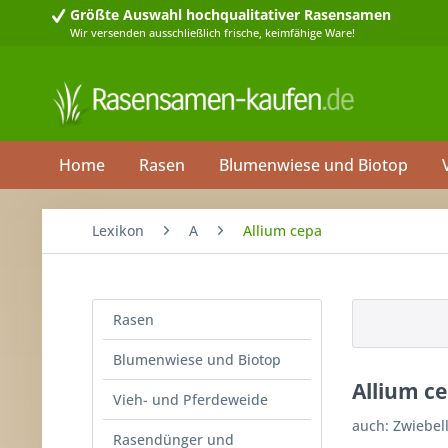
Größte Auswahl
hochqualitativer Rasensamen
Wir versenden ausschließlich frische, keimfähige Ware!
Home
Rasen
Blumenwiese und Biotop
Lexikon
A
Allium cepa
Rasen
Blumenwiese und Biotop
Allium c
Vieh- und Pferdeweide
auch: Zwiebel
Rasendünger und