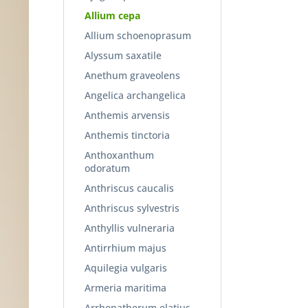
Allium cepa
Allium schoenoprasum
Alyssum saxatile
Anethum graveolens
Angelica archangelica
Anthemis arvensis
Anthemis tinctoria
Anthoxanthum
odoratum
Anthriscus caucalis
Anthriscus sylvestris
Anthyllis vulneraria
Antirrhium majus
Aquilegia vulgaris
Armeria maritima
Arrhenatherum elatius