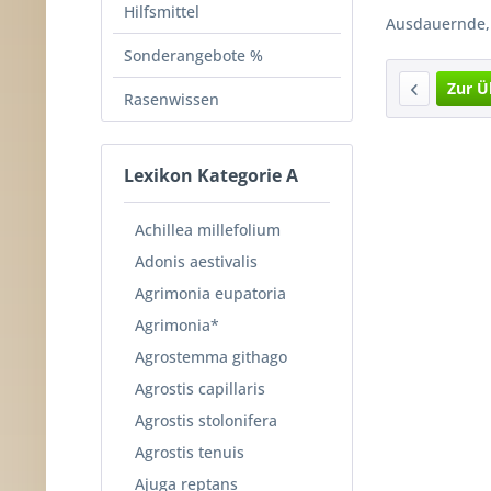
Hilfsmittel
Ausdauernde, 
Sonderangebote %
Zur Ü
Rasenwissen
Lexikon Kategorie A
Achillea millefolium
Adonis aestivalis
Agrimonia eupatoria
Agrimonia*
Agrostemma githago
Agrostis capillaris
Agrostis stolonifera
Agrostis tenuis
Ajuga reptans