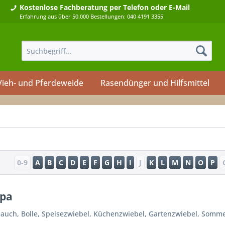
Kostenlose Fachberatung
per Telefon oder E-Mail
Erfahrung aus über 50.000 Bestellungen: 040 4191 3355
Vieh- und Pferdeweide
Rasendünger und Hilfsmittel
0-9
A
B
C
D
E
F
G
H
I
J
K
L
M
N
O
P
epa
lauch, Bolle, Speisezwiebel, Küchenzwiebel, Gartenzwiebel, Somm