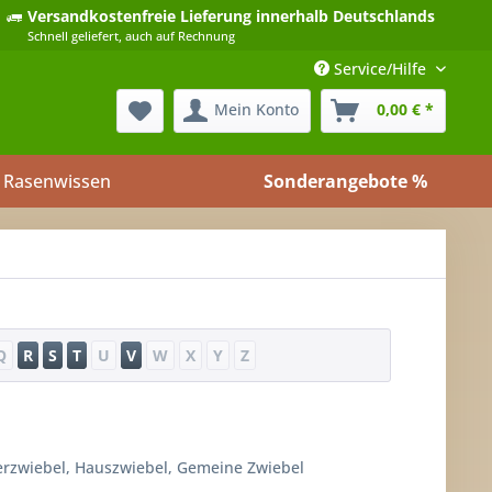
Versandkostenfreie Lieferung
innerhalb Deutschlands
Schnell geliefert, auch auf Rechnung
Service/Hilfe
Mein Konto
0,00 € *
Rasenwissen
Sonderangebote %
Q
R
S
T
U
V
W
X
Y
Z
erzwiebel, Hauszwiebel, Gemeine Zwiebel