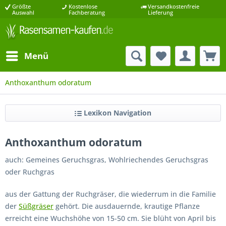
Größte
Kostenlose
Versandkostenfreie
Auswahl
Fachberatung
Lieferung
Menü
Anthoxanthum odoratum
Lexikon Navigation
Anthoxanthum odoratum
auch: Gemeines Geruchsgras, Wohlriechendes Geruchsgras
oder Ruchgras
aus der Gattung der Ruchgräser, die wiederrum in die Familie
der
Süßgräser
gehört. Die ausdauernde, krautige Pflanze
erreicht eine Wuchshöhe von 15-50 cm. Sie blüht von April bis