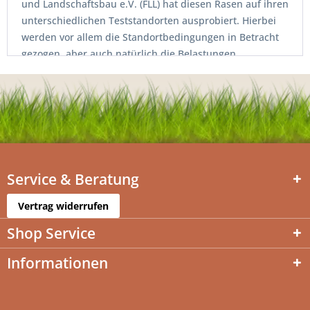
und Landschaftsbau e.V. (FLL) hat diesen Rasen auf ihren
unterschiedlichen Teststandorten ausprobiert. Hierbei
werden vor allem die Standortbedingungen in Betracht
gezogen, aber auch natürlich die Belastungen
nachgeahmt. Produkte, die mit dem Verweis auf die eine
RSM vertrieben werden, weisen sehr hohe Keimquote
auf und ein hohes Maß an Qualität. Die Testreihen sowie
die ständige Überprüfung rechtfertigen den
vergleichsweise leicht höheren Preis.
Service & Beratung
Vertrag widerrufen
Shop Service
Informationen