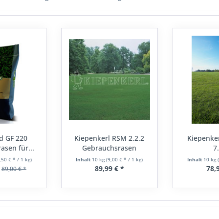
d GF 220
Kiepenkerl RSM 2.2.2
Kiepenke
sen für...
Gebrauchsrasen
7
extreme...
Landscha
,50 € * / 1 kg)
Inhalt
10 kg
(9,00 € * / 1 kg)
Inhalt
10 kg
89,99 € *
78,
89,00 € *