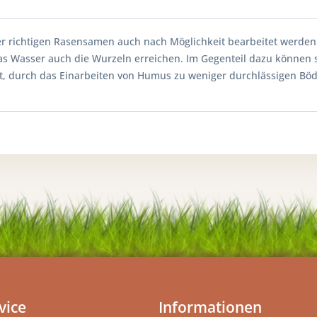
er richtigen Rasensamen auch nach Möglichkeit bearbeitet werden
s Wasser auch die Wurzeln erreichen. Im Gegenteil dazu können
t, durch das Einarbeiten von Humus zu weniger durchlässigen Bö
vice
Informationen