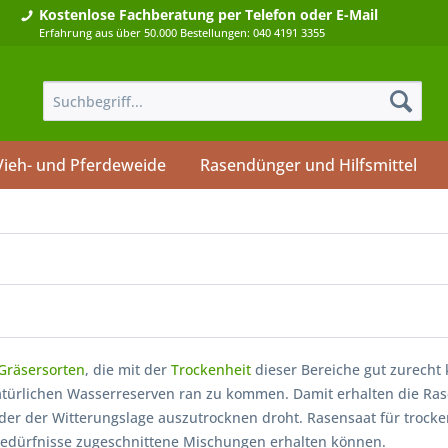
Kostenlose Fachberatung
per Telefon oder E-Mail
Erfahrung aus über 50.000 Bestellungen: 040 4191 3355
Vieh- und Pferdeweide
Rasendünger und Hilfsmittel
Gräsersorten
, die mit der
Trockenheit
dieser Bereiche gut zurecht
natürlichen Wasserreserven ran zu kommen. Damit erhalten die R
r der Witterungslage auszutrocknen droht. Rasensaat für trocken
 Bedürfnisse zugeschnittene Mischungen erhalten können.