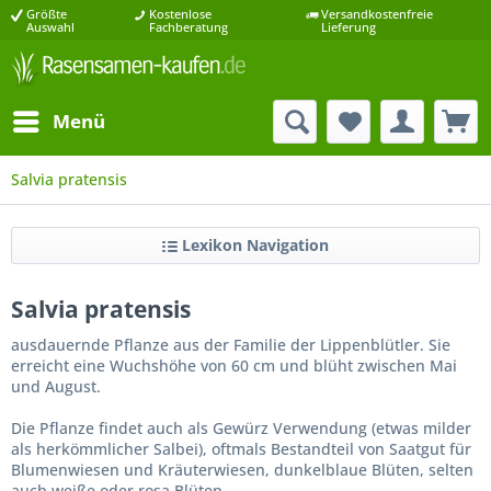
Größte
Kostenlose
Versandkostenfreie
Auswahl
Fachberatung
Lieferung
Menü
Salvia pratensis
Lexikon Navigation
Salvia pratensis
ausdauernde Pflanze aus der Familie der Lippenblütler. Sie
erreicht eine Wuchshöhe von 60 cm und blüht zwischen Mai
und August.
Die Pflanze findet auch als Gewürz Verwendung (etwas milder
als herkömmlicher Salbei), oftmals Bestandteil von Saatgut für
Blumenwiesen und Kräuterwiesen, dunkelblaue Blüten, selten
auch weiße oder rosa Blüten