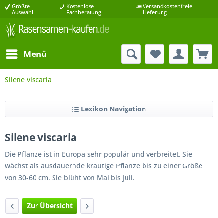
Größte
Kostenlose
Versandkostenfreie
Auswahl
Fachberatung
Lieferung
Menü
Silene viscaria
Lexikon Navigation
Silene viscaria
Die Pflanze ist in Europa sehr populär und verbreitet. Sie
wächst als ausdauernde krautige Pflanze bis zu einer Größe
von 30-60 cm. Sie blüht von Mai bis Juli.
Zur Übersicht