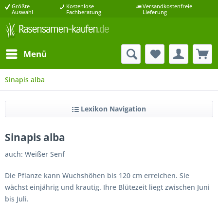
Größte
Kostenlose
Versandkostenfreie
Auswahl
Fachberatung
Lieferung
Menü
Sinapis alba
Lexikon Navigation
Sinapis alba
auch: Weißer Senf
Die Pflanze kann Wuchshöhen bis 120 cm erreichen. Sie
wächst einjährig und krautig. Ihre Blütezeit liegt zwischen Juni
bis Juli.