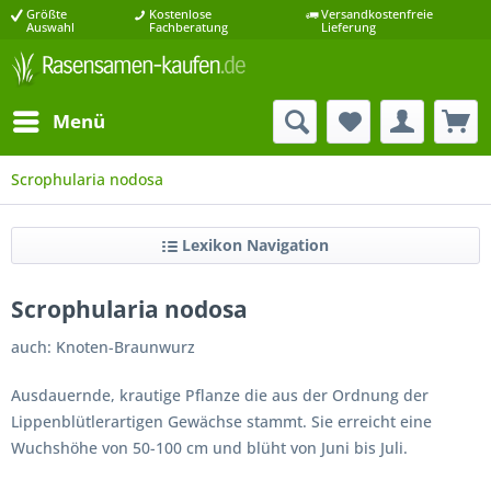
Größte
Kostenlose
Versandkostenfreie
Auswahl
Fachberatung
Lieferung
Menü
Scrophularia nodosa
Lexikon Navigation
Scrophularia nodosa
auch: Knoten-Braunwurz
Ausdauernde, krautige Pflanze die aus der Ordnung der
Lippenblütlerartigen Gewächse stammt. Sie erreicht eine
Wuchshöhe von 50-100 cm und blüht von Juni bis Juli.