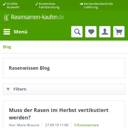
Größte
Kostenlose
Versandkostenfreie
Auswahl
Fachberatung
Lieferung
Menü
Blog
Rasenwissen Blog
Filtern
Muss der Rasen im Herbst vertikutiert
werden?
Von: Mario Braune
27.09.19 11:00
0 Kommentare