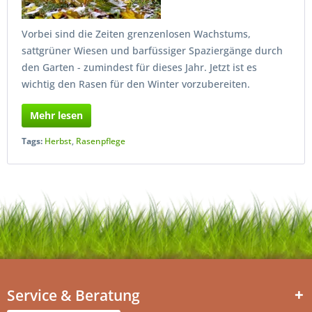
Vorbei sind die Zeiten grenzenlosen Wachstums,
sattgrüner Wiesen und barfüssiger Spaziergänge durch
den Garten - zumindest für dieses Jahr. Jetzt ist es
wichtig den Rasen für den Winter vorzubereiten.
Mehr lesen
Tags:
Herbst
,
Rasenpflege
Service & Beratung