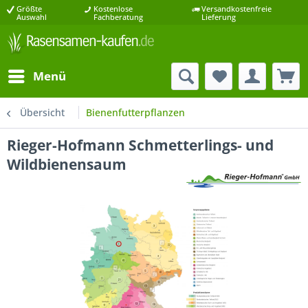
Größte
Kostenlose
Versandkostenfreie
Auswahl
Fachberatung
Lieferung
Menü
Übersicht
Bienenfutterpflanzen
Rieger-Hofmann Schmetterlings- und
Wildbienensaum