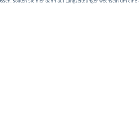
ossen, sollten Sie hier dann auf Langzeitdünger wechseln um eine